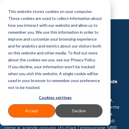
This website stores cookies on your computer.
These cookies are used to collect information about
how you interact with our website and allow us to
MILANO DIGITAL WEEK 2023
remember you. We use this information in order to
Lo SPID accelera
improve and customize your browsing experience
and for analytics and metrics about our visitors both
l'innovazione
on this website and other media. To find out more
about the cookies we use, see our Privacy Policy.
aziendale
If you decline, your information won’t be tracked
when you visit this website. A single cookie will be
used in your browser to remember your preference
Come SPID e identità digitali supportano le aziende
not to be tracked.
nell’offerta di nuovi servizi
Cookies settings
Durante il
live webinar
con ospite
Fabrizio Lupone
,
esperto nazionale in materia di digitalizzazione a norma
Accept
Decline
dei processi aziendali, abbiamo analizzato i dati sulla
diffusione dell'identità digitale in Italia
e parlato di
come le aziende possono sfruttare l'integrazione SPID