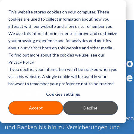
This website stores cookies on your computer. These
cookies are used to collect information about how you
interact with our website and allow us to remember you.
We use this information in order to improve and customize
WHITEPAPER
your browsing experience and for analytics and metrics
about our visitors both on this website and other media.
To find out more about the cookies we use, see our
Kundenkommunikatio
Privacy Policy.
If you decline, your information won’t be tracked when you
als strategischer Hebe
visit this website. A single cookie will be used in your
browser to remember your preference not to be tracked.
für die IT
Cookies settings
Accept
Decline
In vielen Unternehmen – von Energieversorgern
und Banken bis hin zu Versicherungen und