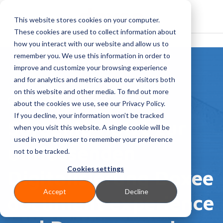
This website stores cookies on your computer.
These cookies are used to collect information about
how you interact with our website and allow us to
remember you. We use this information in order to
improve and customize your browsing experience
and for analytics and metrics about our visitors both
on this website and other media. To find out more
CASE STUDY
about the cookies we use, see our Privacy Policy.
If you decline, your information won’t be tracked
Sorgenia nutzt zur
when you visit this website. A single cookie will be
used in your browser to remember your preference
umfassenden
not to be tracked.
Cookies settings
Digitalisierung Doxee
Accept
Decline
document experience